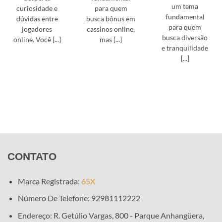
um tema
curiosidade e
para quem
fundamental
dúvidas entre
busca bônus em
para quem
jogadores
cassinos online,
busca diversão
online. Você [...]
mas [...]
e tranquilidade
[...]
CONTATO
Marca Registrada:
65X
Número De Telefone: 92981112222
Endereço: R. Getúlio Vargas, 800 - Parque Anhangüera,