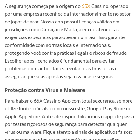
A segurança começa pela origem do
65X
Cassino, operado
por uma empresa reconhecida internacionalmente no setor
de jogos de azar. Nosso app possui licenças válidas em
jurisdições como Curaçao e Malta, além de atender às
exigências específicas para operar no Brasil. Isso garante
conformidade com normas locais e internacionais,
protegendo você contra práticas ilegais e riscos de fraude.
Escolher apps licenciados é fundamental para evitar
problemas com autoridades reguladoras brasileiras e
assegurar que suas apostas sejam válidas e seguras.
Proteção contra Vírus e Malware
Para baixar o 65X Cassino App com total segurança, sempre
utilize fontes oficiais, como nosso site, Google Play Store ou
Apple App Store. Antes de disponibilizarmos o app, ele passa
por testes rigorosos de segurança para detectar qualquer
vírus ou malware. Fique atento a sinais de aplicativos falsos:
nomes semelhantes, erros ortográficos ou permissões