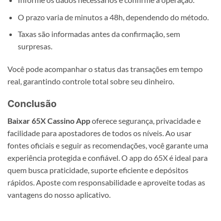
O prazo varia de minutos a 48h, dependendo do método.
Taxas são informadas antes da confirmação, sem
surpresas.
Você pode acompanhar o status das transações em tempo
real, garantindo controle total sobre seu dinheiro.
Conclusão
Baixar 65X Cassino App
oferece segurança, privacidade e
facilidade para apostadores de todos os níveis. Ao usar
fontes oficiais e seguir as recomendações, você garante uma
experiência protegida e confiável. O app do 65X é ideal para
quem busca praticidade, suporte eficiente e depósitos
rápidos. Aposte com responsabilidade e aproveite todas as
vantagens do nosso aplicativo.