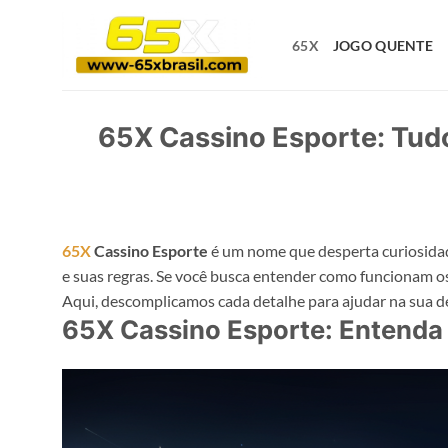
Skip
to
65X
JOGO QUENTE
content
65X Cassino Esporte: Tud
65X
Cassino Esporte
é um nome que desperta curiosidad
e suas regras. Se você busca entender como funcionam os 
Aqui, descomplicamos cada detalhe para ajudar na sua d
65X Cassino Esporte: Entenda 