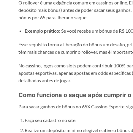
O rollover é uma exigência comum em cassinos online. El
depósito mais bônus) antes de poder sacar seus ganhos
bônus por 65 para liberar o saque.
Exemplo prático:
Se você recebe um bônus de R$ 100, 
Esse requisito torna a liberação do bônus um desafio, 
têm mais chances de cumprir o rollover, mas é important
No cassino, jogos como slots podem contribuir 100% para
apostas esportivas, apenas apostas em odds específicas 
detalhadas antes de jogar.
Como funciona o saque após cumprir o 
Para sacar ganhos de bônus no 65X Cassino Esporte, siga
Faça seu cadastro no site.
Realize um depósito mínimo elegível e ative o bônus 