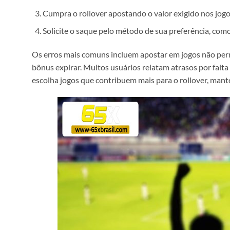
Cumpra o rollover apostando o valor exigido nos jogo
Solicite o saque pelo método de sua preferência, como P
Os erros mais comuns incluem apostar em jogos não permi
bônus expirar. Muitos usuários relatam atrasos por falt
escolha jogos que contribuem mais para o rollover, mante