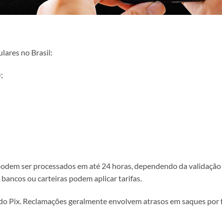
ares no Brasil:
;
odem ser processados em até 24 horas, dependendo da validação
ancos ou carteiras podem aplicar tarifas.
 do Pix. Reclamações geralmente envolvem atrasos em saques por f